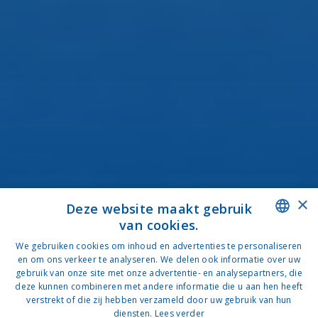
×
Deze website maakt gebruik
van cookies.
DUTCH
We gebruiken cookies om inhoud en advertenties te personaliseren
en om ons verkeer te analyseren. We delen ook informatie over uw
NEDERLANDS
gebruik van onze site met onze advertentie- en analysepartners, die
deze kunnen combineren met andere informatie die u aan hen heeft
verstrekt of die zij hebben verzameld door uw gebruik van hun
diensten.
Lees verder