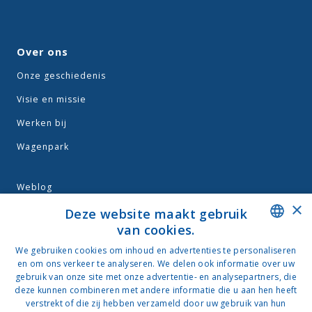
Over ons
Onze geschiedenis
Visie en missie
Werken bij
Wagenpark
Weblog
×
Algemene voorwaarden
Deze website maakt gebruik
van cookies.
Privacy
DUTCH
We gebruiken cookies om inhoud en advertenties te personaliseren
en om ons verkeer te analyseren. We delen ook informatie over uw
NEDERLANDS
gebruik van onze site met onze advertentie- en analysepartners, die
deze kunnen combineren met andere informatie die u aan hen heeft
Contact
verstrekt of die zij hebben verzameld door uw gebruik van hun