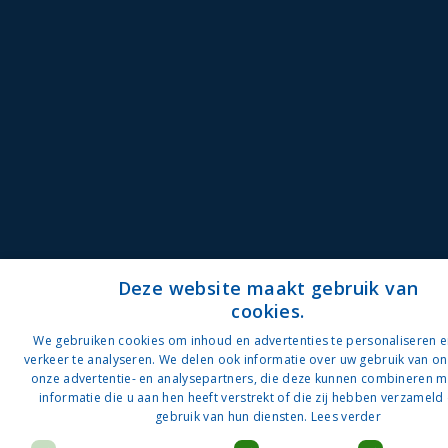
Deze website maakt gebruik van
cookies.
D
We gebruiken cookies om inhoud en advertenties te personaliseren 
verkeer te analyseren. We delen ook informatie over uw gebruik van on
N
onze advertentie- en analysepartners, die deze kunnen combineren 
informatie die u aan hen heeft verstrekt of die zij hebben verzamel
gebruik van hun diensten.
Lees verder