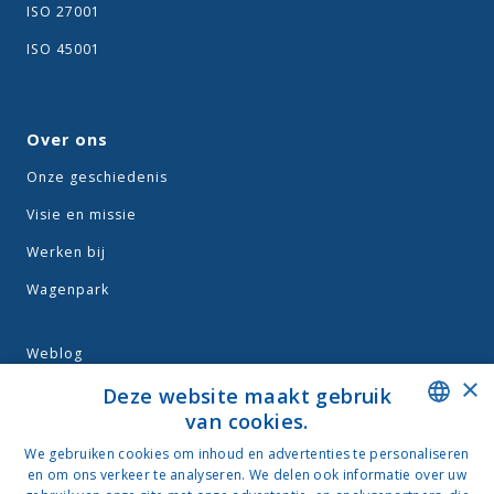
ISO 27001
ISO 45001
Over ons
Onze geschiedenis
Visie en missie
Werken bij
Wagenpark
Weblog
×
Algemene voorwaarden
Deze website maakt gebruik
van cookies.
Privacy
DUTCH
We gebruiken cookies om inhoud en advertenties te personaliseren
en om ons verkeer te analyseren. We delen ook informatie over uw
NEDERLANDS