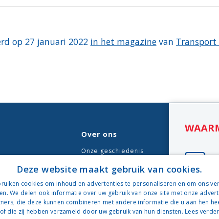
erd op 27 januari 2022
in het magazine
van
Transport
WAARM
Over ons
Onze geschiedenis
e
Deze website maakt gebruik van cookies.
Visie en missie
ruiken cookies om inhoud en advertenties te personaliseren en om ons ver
ie
Werken bij
en. We delen ook informatie over uw gebruik van onze site met onze advert
Wagenpark
ners, die deze kunnen combineren met andere informatie die u aan hen hee
of die zij hebben verzameld door uw gebruik van hun diensten.
Lees verde