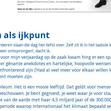
 als ijkpunt
ren slaan die dag het liefst over. Zelf zit ik in het laatste
eer ontsprongen’, dacht ik.
en voor mijn verjaardag op de zaak kwam hing er een s
r gênante anekdotes en hartelijke, hoopvolle wensen
onfronterend zijn (‘Had al veel meer voor elkaar willen
ent moeten zijn.
jubileum. Het is een mooie leeftijd. Dat geldt voor me
beschouwen. Je bent gegroeid, je weet waar je voor staa
 van de aarde met haar 4,5 miljard jaar of de 300.000 j
e periode waarop internationaal het klimaat bepaald w