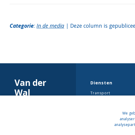
Categorie
:
In de media
|
Deze column is gepublice
Van der
Diensten
Wal
Transport
Flexibele opslagruimt
We geb
Logistieke optimalisat
analyser
analysepart
ISO 9001
© 2019-2026 - Van