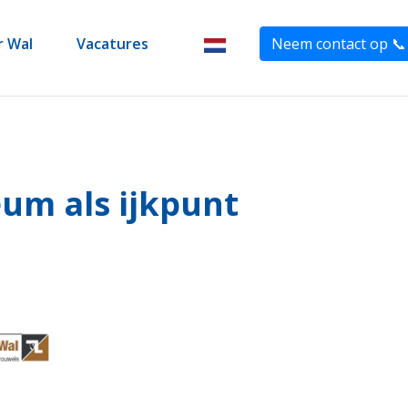
r Wal
Vacatures
Neem contact op 📞
nl
leum als ijkpunt