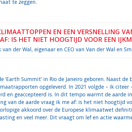
imaat te zeggen.
 KLIMAATTOPPEN EN EEN VERSNELLING V
AF: IS HET NIET HOOGTIJD VOOR EEN IJK
 van der Wal, eigenaar en CEO van Van der Wal en Sm
de ‘Earth Summit’ in Rio de Janeiro geboren. Naast de 
limaatrapporten opgeleverd. In 2021 volgde – ik citeer
d en geaccepteerd is. In dit tempo warmt de aarde in 
g van de aarde vraag ik me af: is het niet hoogtijd v
oorlopige akkoord over de Europese klimaatwet defini
lasting en veel meer. Dit vraagt om lef en actie waarme